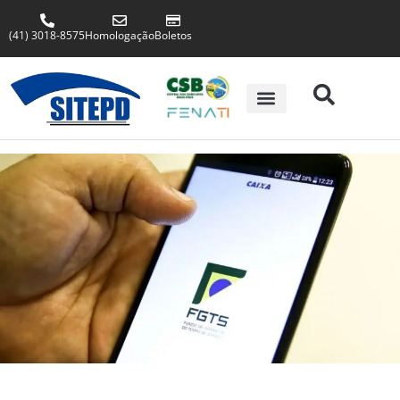
(41) 3018-8575
Homologação
Boletos
VEM PRA BEE FENATI
A REDE SOCIAL DOS PROFISSIONAIS DE TI
Entrar
Esqueci minha senha
Cadastre-se