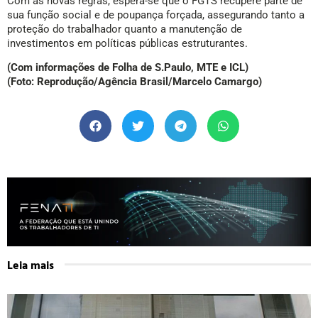
aniversário. No entanto, ao aderir a essa modalidade, ele abre
mão do direito ao saque-rescisão em caso de demissão sem
justa causa, mantendo apenas o recebimento da multa de 40%.
Estatísticas mostram que 90% dos aderentes ganham até
quatro salários mínimos, e 26% realizam empréstimos
imediatamente após a habilitação.
Com as novas regras, espera-se que o FGTS recupere parte de
sua função social e de poupança forçada, assegurando tanto a
proteção do trabalhador quanto a manutenção de
investimentos em políticas públicas estruturantes.
(Com informações de Folha de S.Paulo, MTE e ICL)
(Foto: Reprodução/Agência Brasil/Marcelo Camargo)