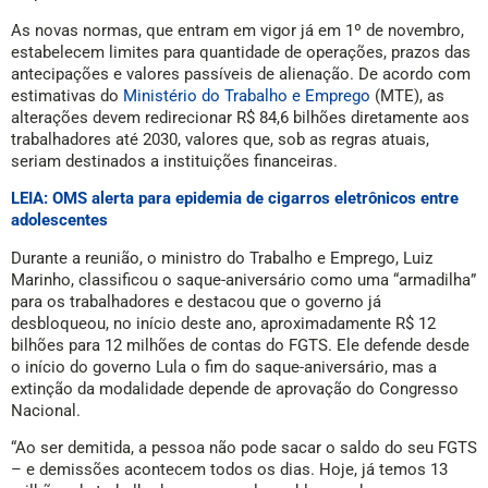
FGTS –
O saque-aniversário do FGTS terá novas regras a partir
de novembro. A decisão foi tomada nesta terça-feira (7) pelo
Conselho Curador do Fundo de Garantia do Tempo de Serviço
(FGTS), que aprovou mudanças nas regras de antecipação do
saque-aniversário.
As novas normas, que entram em vigor já em 1º de novembro,
estabelecem limites para quantidade de operações, prazos das
antecipações e valores passíveis de alienação. De acordo com
estimativas do
Ministério do Trabalho e Emprego
(MTE), as
alterações devem redirecionar R$ 84,6 bilhões diretamente aos
trabalhadores até 2030, valores que, sob as regras atuais,
seriam destinados a instituições financeiras.
LEIA: OMS alerta para epidemia de cigarros eletrônicos entre
adolescentes
Durante a reunião, o ministro do Trabalho e Emprego, Luiz
Marinho, classificou o saque-aniversário como uma “armadilha”
para os trabalhadores e destacou que o governo já