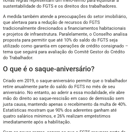
realizaram operações de antecipação junto a instituições
financeiras.
O ministro Luiz Marinho enfatizou que a média atual é de 7,9
saques-antecipados por contrato, com casos extremos de
antecipação programada até 2056. “Se dependesse da minha
vontade política, já tinha acabado com o saque-aniversário. Já
tinha revogado, ponto e acabou”, declarou. No entanto, as
novas regras representam um meio-termo para equilibrar a
sustentabilidade do FGTS e os direitos dos trabalhadores.
A medida também atende a preocupações do setor imobiliário,
que alertava para a redução de recursos do FGTS
tradicionalmente direcionados a financiamentos habitacionais
e projetos de infraestrutura. Paralelamente, o Conselho analisa
proposta para permitir que até 10% do saldo do FGTS seja
utilizado como garantia em operações de crédito consignado –
tema que seguirá para avaliação do Comitê Gestor do Crédito
do Trabalhador.
O que é o saque-aniversário?
Criado em 2019, o saque-aniversário permite que o trabalhador
retire anualmente parte do saldo do FGTS no mês de seu