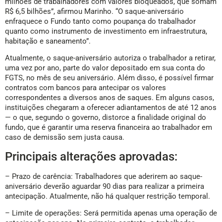
desbloqueou, no início deste ano, aproximadamente R$ 12
bilhões para 12 milhões de contas do FGTS. Ele defende desde
o início do governo Lula o fim do saque-aniversário, mas a
extinção da modalidade depende de aprovação do Congresso
Nacional.
“Ao ser demitida, a pessoa não pode sacar o saldo do seu FGTS
– e demissões acontecem todos os dias. Hoje, já temos 13
milhões de trabalhadores com valores bloqueados, que somam
R$ 6,5 bilhões”, afirmou Marinho. “O saque-aniversário
enfraquece o Fundo tanto como poupança do trabalhador
quanto como instrumento de investimento em infraestrutura,
habitação e saneamento”.
Atualmente, o saque-aniversário autoriza o trabalhador a retirar,
uma vez por ano, parte do valor depositado em sua conta do
FGTS, no mês de seu aniversário. Além disso, é possível firmar
contratos com bancos para antecipar os valores
correspondentes a diversos anos de saques. Em alguns casos,
instituições chegaram a oferecer adiantamentos de até 12 anos
— o que, segundo o governo, distorce a finalidade original do
fundo, que é garantir uma reserva financeira ao trabalhador em
caso de demissão sem justa causa.