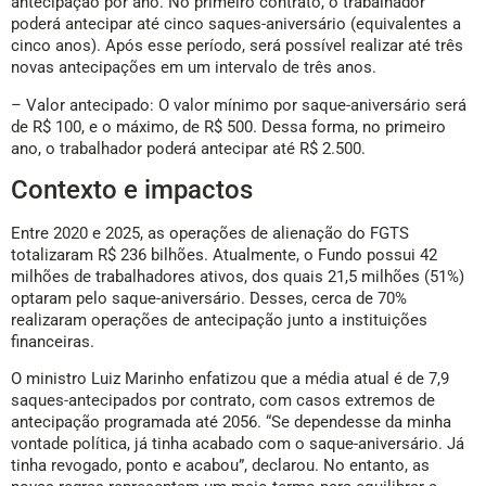
Principais alterações aprovadas:
– Prazo de carência: Trabalhadores que aderirem ao saque-
aniversário deverão aguardar 90 dias para realizar a primeira
antecipação. Atualmente, não há qualquer restrição temporal.
– Limite de operações: Será permitida apenas uma operação de
antecipação por ano. No primeiro contrato, o trabalhador
poderá antecipar até cinco saques-aniversário (equivalentes a
cinco anos). Após esse período, será possível realizar até três
novas antecipações em um intervalo de três anos.
– Valor antecipado: O valor mínimo por saque-aniversário será
de R$ 100, e o máximo, de R$ 500. Dessa forma, no primeiro
ano, o trabalhador poderá antecipar até R$ 2.500.
Contexto e impactos
Entre 2020 e 2025, as operações de alienação do FGTS
totalizaram R$ 236 bilhões. Atualmente, o Fundo possui 42
milhões de trabalhadores ativos, dos quais 21,5 milhões (51%)
optaram pelo saque-aniversário. Desses, cerca de 70%