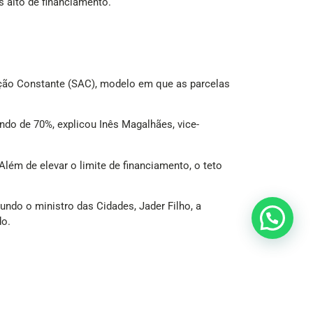
s alto de financiamento.
ação Constante (SAC), modelo em que as parcelas
do de 70%, explicou Inês Magalhães, vice-
lém de elevar o limite de financiamento, o teto
undo o ministro das Cidades, Jader Filho, a
do.
ança pelos bancos. Hoje, 65% desses recursos
icam livres para outras operações.