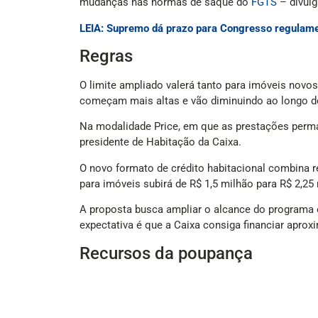
mudanças nas normas de saque do
FGTS
– divulg
LEIA: Supremo dá prazo para Congresso regulame
Regras
O limite ampliado valerá tanto para imóveis nov
começam mais altas e vão diminuindo ao longo d
Na modalidade Price, em que as prestações perma
presidente de Habitação da Caixa.
O novo formato de crédito habitacional combina re
para imóveis subirá de R$ 1,5 milhão para R$ 2,25
A proposta busca ampliar o alcance do programa en
expectativa é que a Caixa consiga financiar apr
Recursos da poupança
Além de aumentar o valor financiável, o governo
devem ser aplicados em crédito imobiliário, 20% 