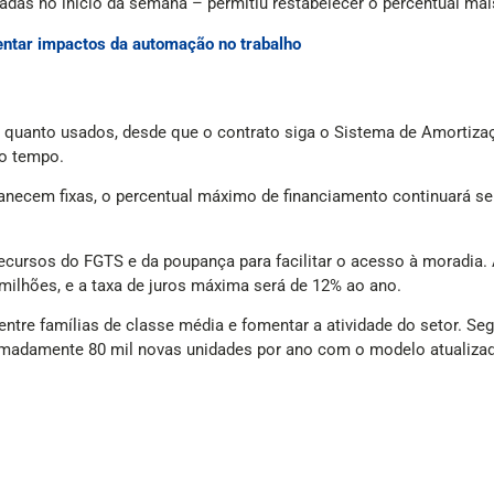
adas no início da semana – permitiu restabelecer o percentual mai
ntar impactos da automação no trabalho
os quanto usados, desde que o contrato siga o Sistema de Amortiz
o tempo.
necem fixas, o percentual máximo de financiamento continuará sen
cursos do FGTS e da poupança para facilitar o acesso à moradia. A
 milhões, e a taxa de juros máxima será de 12% ao ano.
tre famílias de classe média e fomentar a atividade do setor. Seg
oximadamente 80 mil novas unidades por ano com o modelo atualiza
 também reformulou as normas de destinação dos recursos da poup
são mantidos como depósito compulsório no Banco Central, e 15% f