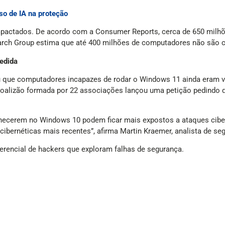
so de IA na proteção
mpactados. De acordo com a Consumer Reports, cerca de 650 mil
earch Group estima que até 400 milhões de computadores não são
edida
 que computadores incapazes de rodar o Windows 11 ainda eram ve
oalizão formada por 22 associações lançou uma petição pedindo q
necerem no Windows 10 podem ficar mais expostos a ataques cibern
cibernéticas mais recentes”, afirma Martin Kraemer, analista de s
ferencial de hackers que exploram falhas de segurança.
ricana Forrester, acrescenta que aplicativos também podem ser af
alizações, o fornecedor não pode garantir que seu aplicativo conti
e eles não substituem as atualizações de sistema. “A proteção des
.