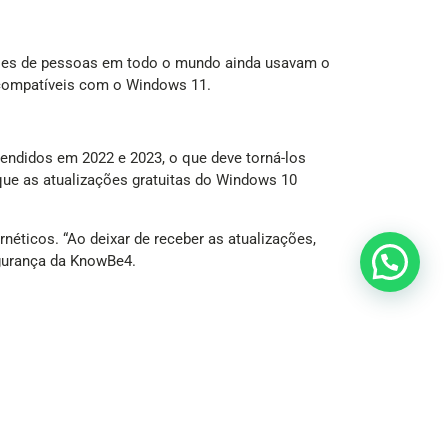
hões de pessoas em todo o mundo ainda usavam o
 compatíveis com o Windows 11.
ndidos em 2022 e 2023, o que deve torná-los
ue as atualizações gratuitas do Windows 10
éticos. “Ao deixar de receber as atualizações,
egurança da KnowBe4.
etados. “Os desenvolvedores dependem do sistema
nue funcionando corretamente”, diz.
ses programas tem um limite. É melhor do que