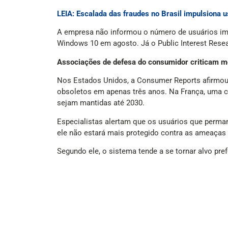
LEIA: Escalada das fraudes no Brasil impulsiona u
A empresa não informou o número de usuários i
Windows 10 em agosto. Já o Public Interest Res
Associações de defesa do consumidor criticam m
Nos Estados Unidos, a Consumer Reports afirmou
obsoletos em apenas três anos. Na França, uma c
sejam mantidas até 2030.
Especialistas alertam que os usuários que perma
ele não estará mais protegido contra as ameaças 
Segundo ele, o sistema tende a se tornar alvo pre
O analista Paddy Harrington, da consultoria ame
operacional para garantir certas funções. Sem atu
Sobre o uso de antivírus, Harrington ressalta qu
nada, mas essa é uma solução temporária”, afirma