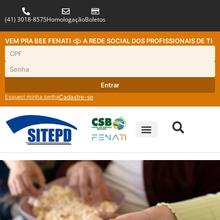
(41) 3018-8575
Homologação
Boletos
VEM PRA BEE FENATI
A REDE SOCIAL DOS PROFISSIONAIS DE TI
Entrar
Esqueci minha senha
Cadastre-se