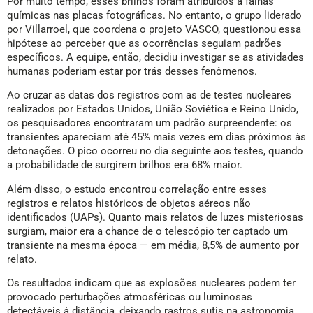
Por muito tempo, esses brilhos foram atribuídos a falhas
químicas nas placas fotográficas. No entanto, o grupo liderado
por Villarroel, que coordena o projeto VASCO, questionou essa
hipótese ao perceber que as ocorrências seguiam padrões
específicos. A equipe, então, decidiu investigar se as atividades
humanas poderiam estar por trás desses fenômenos.
Ao cruzar as datas dos registros com as de testes nucleares
realizados por Estados Unidos, União Soviética e Reino Unido,
os pesquisadores encontraram um padrão surpreendente: os
transientes apareciam até 45% mais vezes em dias próximos às
detonações. O pico ocorreu no dia seguinte aos testes, quando
a probabilidade de surgirem brilhos era 68% maior.
Além disso, o estudo encontrou correlação entre esses
registros e relatos históricos de objetos aéreos não
identificados (UAPs). Quanto mais relatos de luzes misteriosas
surgiam, maior era a chance de o telescópio ter captado um
transiente na mesma época — em média, 8,5% de aumento por
relato.
Os resultados indicam que as explosões nucleares podem ter
provocado perturbações atmosféricas ou luminosas
detectáveis à distância, deixando rastros sutis na astronomia