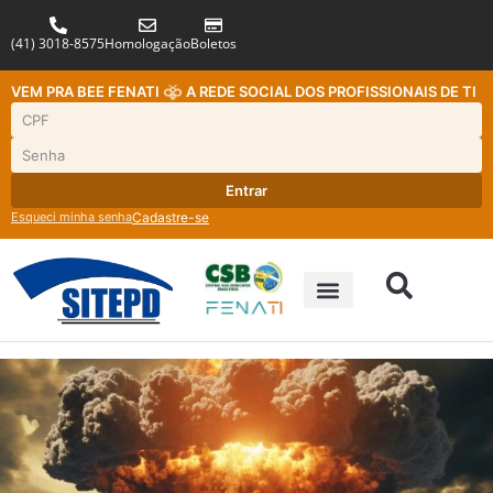
(41) 3018-8575
Homologação
Boletos
VEM PRA BEE FENATI
A REDE SOCIAL DOS PROFISSIONAIS DE TI
Entrar
Esqueci minha senha
Cadastre-se