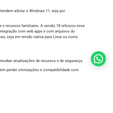
tendem adotar o Windows 11, seja por
e recursos familiares. A versão 18 reforçou esse
s, integração com web apps e com arquivos do
ows, seja em versão nativa para Linux ou como
 receber atualizações de recursos e de segurança.
em perder otimizações e compatibilidade com
componentes que muitos dispositivos mais antigos
 atualizações de segurança estendidas por um
entação no mercado: o SteamOS. A Valve segue
mente pertence ao Windows.