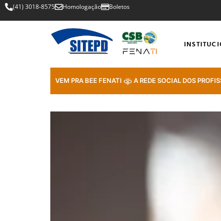
(41) 3018-8575
Homologação
Boletos
INSTITUC
VEM PRA BEE FENATI
A REDE SOCIAL DOS PROFIS