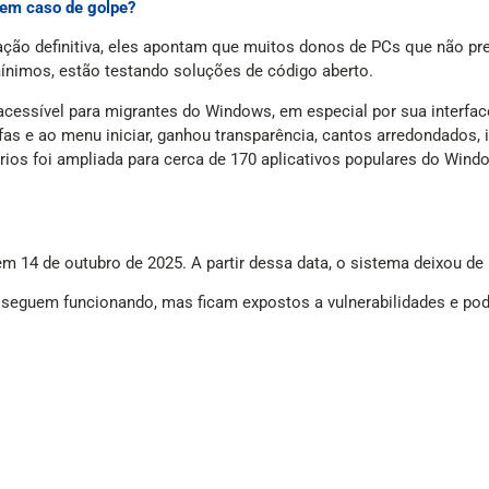
x em caso de golpe?
o definitiva, eles apontam que muitos donos de PCs que não pre
mínimos, estão testando soluções de código aberto.
ssível para migrantes do Windows, em especial por sua interface 
arefas e ao menu iniciar, ganhou transparência, cantos arredondado
prios foi ampliada para cerca de 170 aplicativos populares do Wind
m 14 de outubro de 2025. A partir dessa data, o sistema deixou de
eguem funcionando, mas ficam expostos a vulnerabilidades e pod
afastaram parte do público: a atualização exige processadores e 
ara a nova versão por mais tempo, a Microsoft passou a oferecer
oveitam esse cenário, outra plataforma também observa a movim
 portáteis voltados para jogos, mirando um nicho que tradicional