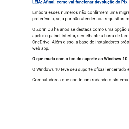
LEIA: Afinal, como vai funcionar devolução do Pi
Embora esses números não confirmem uma migraçã
preferência, seja por não atender aos requisitos 
O Zorin OS há anos se destaca como uma opção ace
apelo: o painel inferior, semelhante à barra de t
OneDrive. Além disso, a base de instaladores pró
web app.
O que muda com o fim do suporte ao Windows 10
O Windows 10 teve seu suporte oficial encerrado e
Computadores que continuam rodando o sistema s
aplicativos populares ao longo do tempo.
Os requisitos técnicos rigorosos do Windows 11 
não possuem. Tentando manter quem não migrou p
ano a US$ 30 (cerca de R$ 165) por licença.
Enquanto o macOS e distros como o Zorin OS apr
aprimorando o sistema para rodar em dispositivos