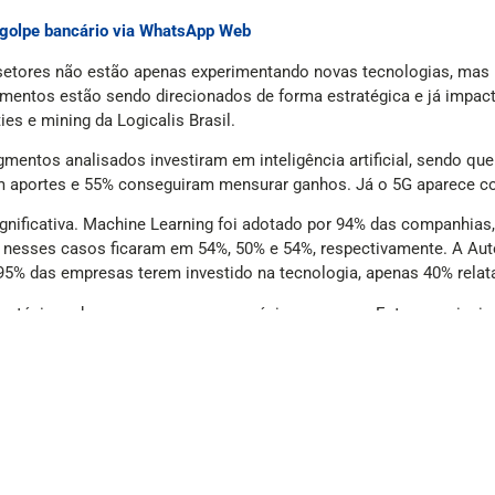
r golpe bancário via WhatsApp Web
tores não estão apenas experimentando novas tecnologias, mas pe
mentos estão sendo direcionados de forma estratégica e já impacta
es e mining da Logicalis Brasil.
entos analisados investiram em inteligência artificial, sendo que
ram aportes e 55% conseguiram mensurar ganhos. Já o 5G aparece c
nificativa. Machine Learning foi adotado por 94% das companhias
I nesses casos ficaram em 54%, 50% e 54%, respectivamente. A Au
95% das empresas terem investido na tecnologia, apenas 40% relat
ratégicas das empresas para os próximos meses. Entre os princip
uções de IA generativa (35%) e a adoção de tecnologias como IoT e
vas digitais (32%) e capacitar a força de trabalho (31%) também f
o e automação continuam no radar, evidenciando que o avanço tec