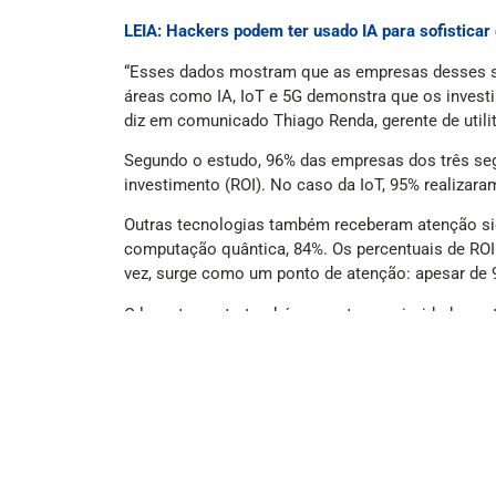
LEIA: Hackers podem ter usado IA para sofistica
“Esses dados mostram que as empresas desses se
áreas como IA, IoT e 5G demonstra que os investi
diz em comunicado Thiago Renda, gerente de utiliti
Segundo o estudo, 96% das empresas dos três segm
investimento (ROI). No caso da IoT, 95% realiza
Outras tecnologias também receberam atenção sig
computação quântica, 84%. Os percentuais de RO
vez, surge como um ponto de atenção: apesar de 
O levantamento também aponta as prioridades est
experiência do usuário (37%), a integração de sol
Demonstrar de forma mais clara o ROI das iniciati
como redução de custos, segurança da informaçã
eficiência e resiliência operacional.
(Com informações de It Fórum)
(Foto: Reprodução/Freepik/DC Studio)