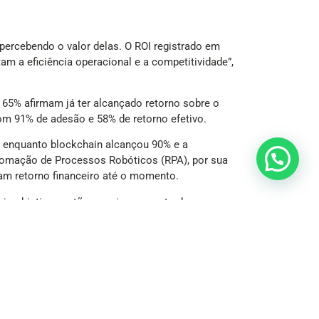
rcebendo o valor delas. O ROI registrado em
m a eficiência operacional e a competitividade”,
 65% afirmam já ter alcançado retorno sobre o
om 91% de adesão e 58% de retorno efetivo.
, enquanto blockchain alcançou 90% e a
tomação de Processos Robóticos (RPA), por sua
am retorno financeiro até o momento.
ais objetivos estão o aprimoramento da
 5G privado (32%).
iguram entre as preocupações centrais. Questões
nológico caminha lado a lado com a busca por