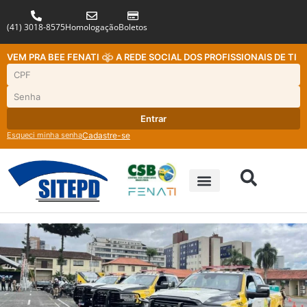
(41) 3018-8575
Homologação
Boletos
VEM PRA BEE FENATI
A REDE SOCIAL DOS PROFISSIONAIS DE TI
Entrar
Esqueci minha senha
Cadastre-se