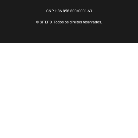
CNPJ: 86.858.800/0001-63
© SITEPD. Todos os direitos reservados.