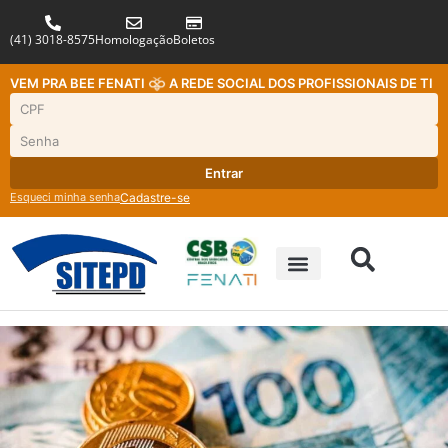
(41) 3018-8575
Homologação
Boletos
VEM PRA BEE FENATI
A REDE SOCIAL DOS PROFISSIONAIS DE TI
Entrar
Esqueci minha senha
Cadastre-se