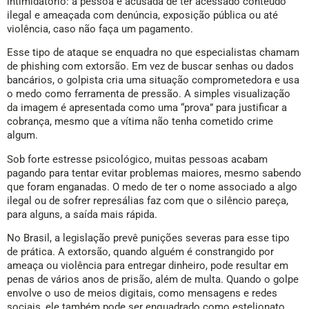
intimidatório: a pessoa é acusada de ter acessado conteúdo
ilegal e ameaçada com denúncia, exposição pública ou até
violência, caso não faça um pagamento.
Esse tipo de ataque se enquadra no que especialistas chamam
de phishing com extorsão. Em vez de buscar senhas ou dados
bancários, o golpista cria uma situação comprometedora e usa
o medo como ferramenta de pressão. A simples visualização
da imagem é apresentada como uma “prova” para justificar a
cobrança, mesmo que a vítima não tenha cometido crime
algum.
Sob forte estresse psicológico, muitas pessoas acabam
pagando para tentar evitar problemas maiores, mesmo sabendo
que foram enganadas. O medo de ter o nome associado a algo
ilegal ou de sofrer represálias faz com que o silêncio pareça,
para alguns, a saída mais rápida.
No Brasil, a legislação prevê punições severas para esse tipo
de prática. A extorsão, quando alguém é constrangido por
ameaça ou violência para entregar dinheiro, pode resultar em
penas de vários anos de prisão, além de multa. Quando o golpe
envolve o uso de meios digitais, como mensagens e redes
sociais, ele também pode ser enquadrado como estelionato