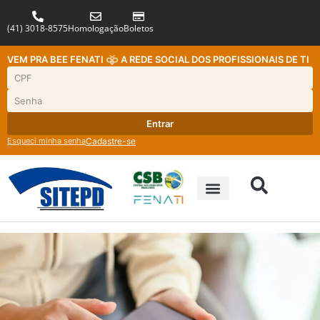
(41) 3018-8575
Homologação
Boletos
VEM PRA BEE FENATI
A REDE SOCIAL DOS PROFISSIONAIS DE TI
Entrar
Esqueci minha senha
Cadastre-se