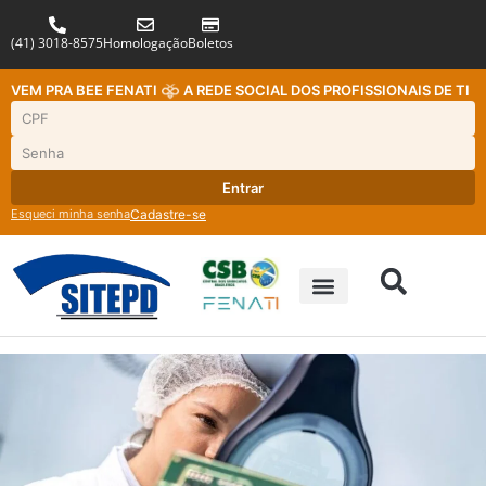
(41) 3018-8575
Homologação
Boletos
VEM PRA BEE FENATI
A REDE SOCIAL DOS PROFISSIONAIS DE TI
Entrar
Esqueci minha senha
Cadastre-se