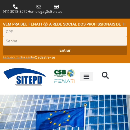
(41) 3018-8575
Homologação
Boletos
VEM PRA BEE FENATI
A REDE SOCIAL DOS PROFISSIONAIS DE TI
Entrar
Esqueci minha senha
Cadastre-se