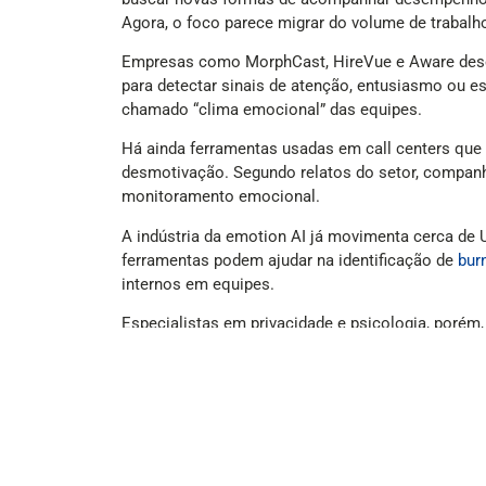
Agora, o foco parece migrar do volume de trabalh
Empresas como MorphCast, HireVue e Aware dese
para detectar sinais de atenção, entusiasmo ou es
chamado “clima emocional” das equipes.
Há ainda ferramentas usadas em call centers que 
desmotivação. Segundo relatos do setor, companh
monitoramento emocional.
A indústria da emotion AI já movimenta cerca de
ferramentas podem ajudar na identificação de
bur
internos em equipes.
Especialistas em privacidade e psicologia, poré
complexas, subjetivas e influenciadas por fatores
dependendo da pessoa ou do contexto.
Pesquisadores também destacam que fatores como 
por algoritmos. O receio é que empresas passem
O debate ganhou força porque essas tecnologias 