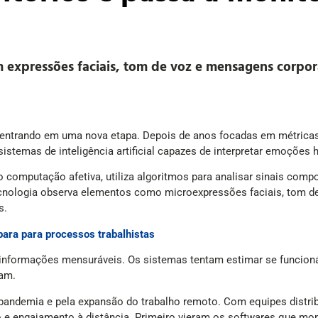
m expressões faciais, tom de voz e mensagens corpo
á entrando em uma nova etapa. Depois de anos focadas em métricas
temas de inteligência artificial capazes de interpretar emoções 
mputação afetiva, utiliza algoritmos para analisar sinais compor
nologia observa elementos como microexpressões faciais, tom de v
s.
para para processos trabalhistas
 informações mensuráveis. Os sistemas tentam estimar se funcioná
ham.
pandemia e pela expansão do trabalho remoto. Com equipes distrib
engajamento à distância. Primeiro vieram os softwares que monit