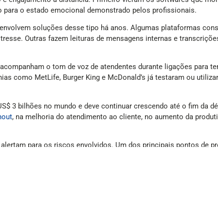
o para o estado emocional demonstrado pelos profissionais.
nvolvem soluções desse tipo há anos. Algumas plataformas cons
tresse. Outras fazem leituras de mensagens internas e transcrições
acompanham o tom de voz de atendentes durante ligações para tent
ias como MetLife, Burger King e McDonald’s já testaram ou utiliz
 US$ 3 bilhões no mundo e deve continuar crescendo até o fim da 
nout
, na melhoria do atendimento ao cliente, no aumento da produ
m, alertam para os riscos envolvidos. Um dos principais pontos d
 culturais, sociais e individuais. Uma mesma expressão facial pode
ansiedade social, neurodivergência, cansaço ou diferenças cult
 a tomar decisões baseadas em inferências emocionais potencialm
avançam sobre um território considerado extremamente íntimo: o 