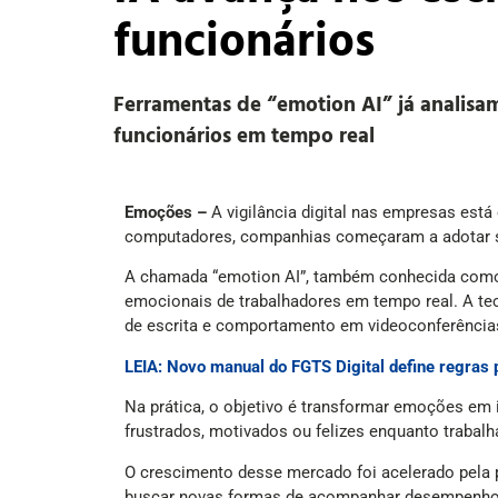
funcionários
Ferramentas de “emotion AI” já analisa
funcionários em tempo real
Emoções –
A vigilância digital nas empresas est
computadores, companhias começaram a adotar sis
A chamada “emotion AI”, também conhecida como co
emocionais de trabalhadores em tempo real. A tec
de escrita e comportamento em videoconferência
LEIA: Novo manual do FGTS Digital define regras 
Na prática, o objetivo é transformar emoções em
frustrados, motivados ou felizes enquanto trabal
O crescimento desse mercado foi acelerado pela 
buscar novas formas de acompanhar desempenho e 