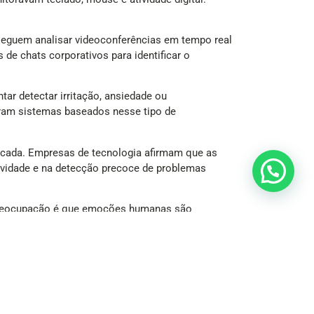
eguem analisar videoconferências em tempo real
 de chats corporativos para identificar o
ar detectar irritação, ansiedade ou
aram sistemas baseados nesse tipo de
década. Empresas de tecnologia afirmam que as
tividade e na detecção precoce de problemas
e preocupação é que emoções humanas são
 ter significados completamente diferentes
urais podem comprometer interpretações feitas
ente imprecisas.
estado emocional dos trabalhadores.