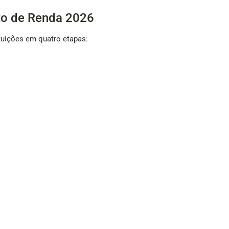
to de Renda 2026
ituições em quatro etapas:
 entrega da declaração. Entretanto, alguns grupos possuem priori
lizarem a declaração pré-preenchida e escolherem receber a restitu
IRPF 2026?
Renda em 2026 os contribuintes que, ao longo de 2025:
R$ 35.584;
 tributados exclusivamente na fonte acima de R$ 200 mil;
ireitos;
de R$ 40 mil ou com lucro sujeito à tributação;