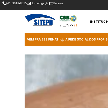
(41) 3018-8575
Homologação
Boletos
INSTITUC
VEM PRA BEE FENATI
A REDE SOCIAL DOS PROFIS