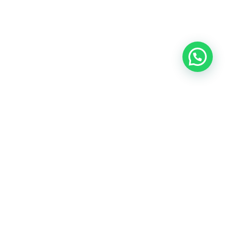
dade, como idosos, contribuintes com doenças
ição via Pix.