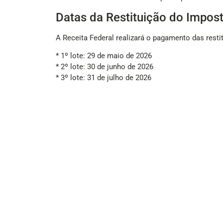
Datas da Restituição do Impos
A Receita Federal realizará o pagamento das rest
* 1º lote: 29 de maio de 2026
* 2º lote: 30 de junho de 2026
* 3º lote: 31 de julho de 2026
* 4º lote: 28 de agosto de 2026
A ordem de pagamento segue, em geral, a data de
graves e profissionais do magistério.
Também terão preferência os contribuintes que uti
Quem é obrigado a declarar o 
Precisam apresentar a declaração do Imposto de 
* receberam rendimentos tributáveis superiores a 
* tiveram rendimentos isentos, não tributáveis ou
* obtiveram ganho de capital na venda de bens ou d
* realizaram operações em bolsa de valores acima 