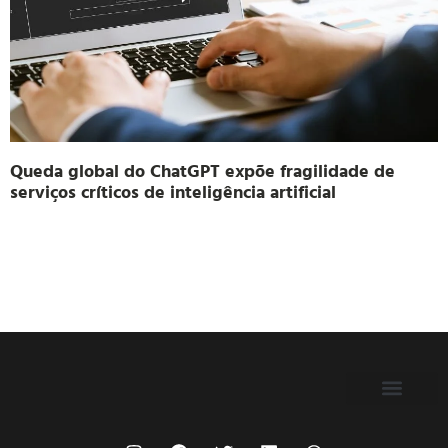
Queda global do ChatGPT expõe fragilidade de
serviços críticos de inteligência artificial
FILIE-SE