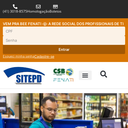
(41) 3018-8575
Homologação
Boletos
VEM PRA BEE FENATI
A REDE SOCIAL DOS PROFISSIONAIS DE TI
Entrar
Esqueci minha senha
Cadastre-se