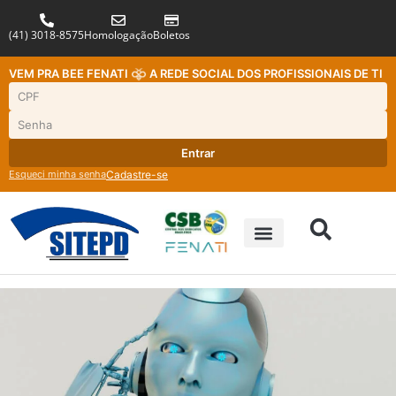
(41) 3018-8575
Homologação
Boletos
VEM PRA BEE FENATI
A REDE SOCIAL DOS PROFISSIONAIS DE TI
Entrar
Esqueci minha senha
Cadastre-se