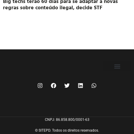
Big techs terão 60 dias para se adaptar a novas
regras sobre conteúdo ilegal, decide STF
FILIE-SE
CNPJ: 86.858.800/0001-63
© SITEPD. Todos os direitos reservados.