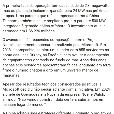
A primeira fase da operação tem capacidade de 2,3 megawatts,
mas os planos já incluem expansão para 24 MW nas próximas
etapas. Uma parceria que reúne empresas como a China
Telecom também discute ampliar o projeto para até 500 MW
integrados à geração eólica offshore. O investimento atual é
estimado em US$ 226 milhões.
O avanço chinês reacendeu comparações com o Project
Natick, experimento submarino realizado pela Microsoft. Em
2018, a companhia instalou um cilindro com 855 servidores na
costa das Ilhas Orkney, na Escócia, para avaliar o desempenho
de equipamentos operando no fundo do mar. Após dois anos,
apenas seis servidores apresentaram falhas, enquanto em terra
firme o número chegou a oito em um universo menor de
máquinas.
Apesar dos resultados técnicos considerados positivos, a
Microsoft decidiu não seguir adiante com a iniciativa. Em 2024,
a chefe de Operações em Nuvem da empresa, Noelle Walsh,
afirmou: “Não vamos construir data centers submarinos em
nenhum lugar do mundo.”
A China adotou uma estratégia diferente. Enquanto o projeto da