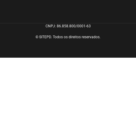
CNPJ: 86.858.800/0001-63
© SITEPD. Todos os direitos reservados.