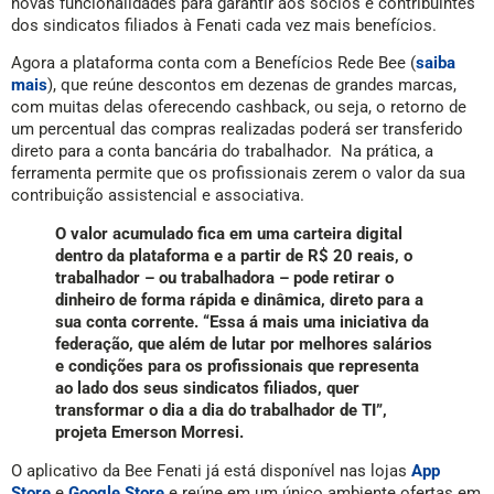
novas funcionalidades para garantir aos sócios e contribuintes
dos sindicatos filiados à Fenati cada vez mais benefícios.
Agora a plataforma conta com a Benefícios Rede Bee (
saiba
mais
), que reúne descontos em dezenas de grandes marcas,
com muitas delas oferecendo cashback, ou seja, o retorno de
um percentual das compras realizadas poderá ser transferido
direto para a conta bancária do trabalhador. Na prática, a
ferramenta permite que os profissionais zerem o valor da sua
contribuição assistencial e associativa.
O valor acumulado fica em uma carteira digital
dentro da plataforma e a partir de R$ 20 reais, o
trabalhador – ou trabalhadora – pode retirar o
dinheiro de forma rápida e dinâmica, direto para a
sua conta corrente. “Essa á mais uma iniciativa da
federação, que além de lutar por melhores salários
e condições para os profissionais que representa
ao lado dos seus sindicatos filiados, quer
transformar o dia a dia do trabalhador de TI”,
projeta Emerson Morresi.
O aplicativo da Bee Fenati já está disponível nas lojas
App
Store
e
Google Store
e reúne em um único ambiente ofertas em