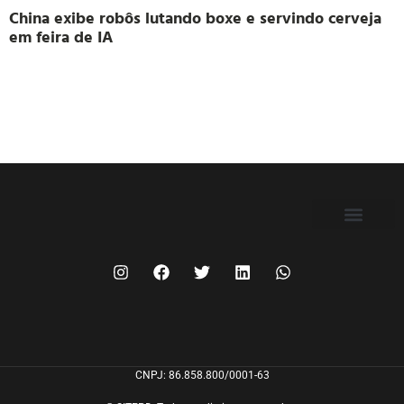
China exibe robôs lutando boxe e servindo cerveja
em feira de IA
FILIE-SE
CNPJ: 86.858.800/0001-63