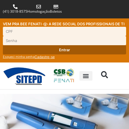
(41) 3018-8575
Homologação
Boletos
VEM PRA BEE FENATI
A REDE SOCIAL DOS PROFISSIONAIS DE TI
Entrar
Esqueci minha senha
Cadastre-se