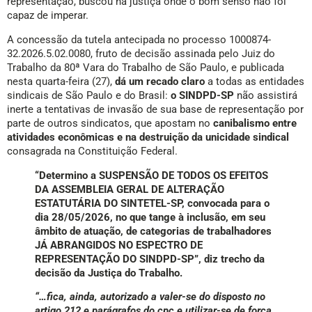
representação, buscou na justiça onde o bom senso não foi
capaz de imperar.
A concessão da tutela antecipada no processo 1000874-
32.2026.5.02.0080, fruto de decisão assinada pelo Juiz do
Trabalho da 80ª Vara do Trabalho de São Paulo, e publicada
nesta quarta-feira (27),
dá um recado claro
a todas as entidades
sindicais de São Paulo e do Brasil:
o SINDPD-SP
não assistirá
inerte a tentativas de invasão de sua base de representação por
parte de outros sindicatos, que apostam no
canibalismo entre
atividades econômicas e na destruição da unicidade sindical
consagrada na Constituição Federal.
“Determino a SUSPENSÃO DE TODOS OS EFEITOS
DA ASSEMBLEIA GERAL DE ALTERAÇÃO
ESTATUTÁRIA DO SINTETEL-SP, convocada para o
dia 28/05/2026, no que tange à inclusão, em seu
âmbito de atuação, de categorias de trabalhadores
JÁ ABRANGIDOS NO ESPECTRO DE
REPRESENTAÇÃO DO SINDPD-SP”, diz trecho da
decisão da Justiça do Trabalho.
“…fica, ainda, autorizado a valer-se do disposto no
artigo 212 e parágrafos do cpc e utilizar-se de força