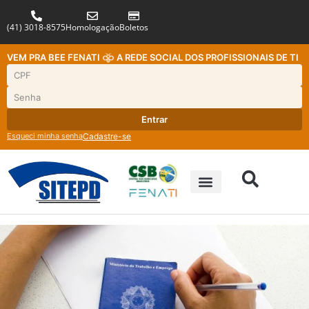
(41) 3018-8575
Homologação
Boletos
VEM PRA BEE FENATI
A REDE SOCIAL DOS PROFISSIONAIS DE TI
Entrar
Esqueci minha senha
Cadastre-se