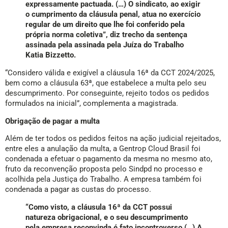
expressamente pactuada. (…) O sindicato, ao exigir
o cumprimento da cláusula penal, atua no exercício
regular de um direito que lhe foi conferido pela
própria norma coletiva”, diz trecho da sentença
assinada pela assinada pela Juíza do Trabalho
Katia Bizzetto.
“Considero válida e exigível a cláusula 16ª da CCT 2024/2025,
bem como a cláusula 63ª, que estabelece a multa pelo seu
descumprimento. Por conseguinte, rejeito todos os pedidos
formulados na inicial”, complementa a magistrada.
Obrigação de pagar a multa
Além de ter todos os pedidos feitos na ação judicial rejeitados,
entre eles a anulação da multa, a Gentrop Cloud Brasil foi
condenada a efetuar o pagamento da mesma no mesmo ato,
fruto da reconvenção proposta pelo Sindpd no processo e
acolhida pela Justiça do Trabalho. A empresa também foi
condenada a pagar as custas do processo.
“Como visto, a cláusula 16ª da CCT possui
natureza obrigacional, e o seu descumprimento
pela empresa reconvinda é fato incontroverso (…) A