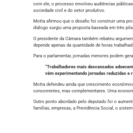
com ele, o processo envolveu audiências públicas,
sociedade civil e do setor produtivo.
Motta afirmou que o desafio foi construir uma pr
diálogo surgiu uma proposta baseada em três pila
O presidente da Câmara também rebateu argumentos
depende apenas da quantidade de horas trabalhadas
Para o parlamentar, jornadas menores podem gerar
“Trabalhadores mais descansados adoecem
vêm experimentando jornadas reduzidas e re
Motta defendeu ainda que crescimento econômico
concorrentes, mas complementares. Uma economia
Outro ponto abordado pelo deputado foi o aumento
famílias, empresas, a Previdência Social, o sist
Ao concluir o artigo, Motta classificou a propost
“O que entregamos ao país é mais do que um