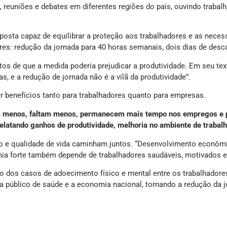
 reuniões e debates em diferentes regiões do país, ouvindo trabalh
oposta capaz de equilibrar a proteção aos trabalhadores e as nece
res: redução da jornada para 40 horas semanais, dois dias de desc
 de que a medida poderia prejudicar a produtividade. Em seu text
, e a redução de jornada não é a vilã da produtividade”.
 benefícios tanto para trabalhadores quanto para empresas.
 menos, faltam menos, permanecem mais tempo nos empregos e pr
latando ganhos de produtividade, melhoria no ambiente de trabalho
 e qualidade de vida caminham juntos. “Desenvolvimento econômi
 forte também depende de trabalhadores saudáveis, motivados e c
 dos casos de adoecimento físico e mental entre os trabalhadores
ema público de saúde e a economia nacional, tornando a redução d
a como um avanço social e afirmou que a iniciativa vai além das rel
a mudança nas relações de trabalho. É uma reforma para a vida d