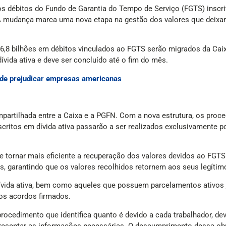
os débitos do Fundo de Garantia do Tempo de Serviço (FGTS) inscri
 mudança marca uma nova etapa na gestão dos valores que deixar
66,8 bilhões em débitos vinculados ao FGTS serão migrados da Ca
vida ativa e deve ser concluído até o fim do mês.
de prejudicar empresas americanas
mpartilhada entre a Caixa e a PGFN. Com a nova estrutura, os proc
critos em dívida ativa passarão a ser realizados exclusivamente p
 e tornar mais eficiente a recuperação dos valores devidos ao FGT
, garantindo que os valores recolhidos retornem aos seus legítimo
dívida ativa, bem como aqueles que possuem parcelamentos ativos
os acordos firmados.
procedimento que identifica quanto é devido a cada trabalhador, de
presentar as informações necessárias. O descumprimento dessa o