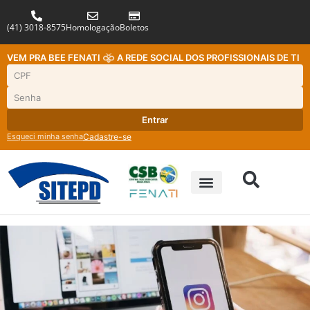
(41) 3018-8575
Homologação
Boletos
VEM PRA BEE FENATI
A REDE SOCIAL DOS PROFISSIONAIS DE TI
Entrar
Esqueci minha senha
Cadastre-se