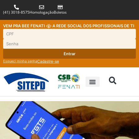
(41) 3018-8575
Homologação
Boletos
VEM PRA BEE FENATI
A REDE SOCIAL DOS PROFISSIONAIS DE TI
Entrar
Esqueci minha senha
Cadastre-se