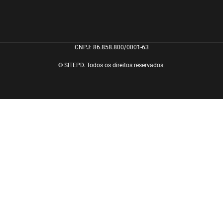
CNPJ: 86.858.800/0001-63
© SITEPD. Todos os direitos reservados.