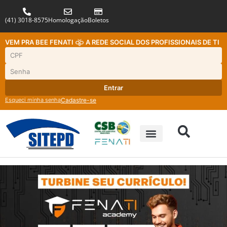
(41) 3018-8575
Homologação
Boletos
VEM PRA BEE FENATI
A REDE SOCIAL DOS PROFISSIONAIS DE TI
Entrar
Esqueci minha senha
Cadastre-se