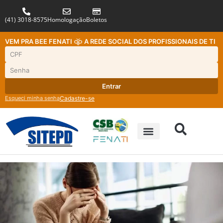
(41) 3018-8575
Homologação
Boletos
VEM PRA BEE FENATI
A REDE SOCIAL DOS PROFISSIONAIS DE TI
Entrar
Esqueci minha senha
Cadastre-se