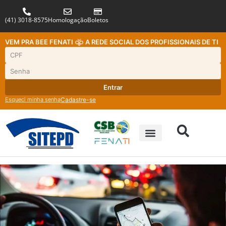
(41) 3018-8575
Homologação
Boletos
VEM PRA BEE FENATI
A REDE SOCIAL DOS PROFISSIONAIS DE TI
Entrar
Esqueci minha senha
Cadastre-se