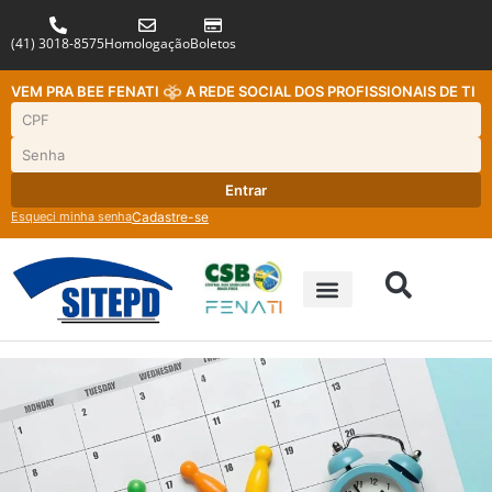
(41) 3018-8575
Homologação
Boletos
VEM PRA BEE FENATI
A REDE SOCIAL DOS PROFISSIONAIS DE TI
Entrar
Esqueci minha senha
Cadastre-se