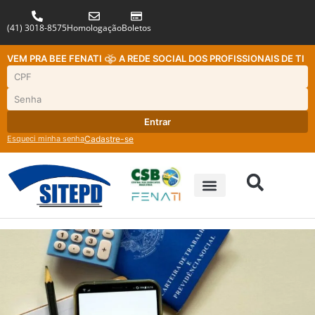
(41) 3018-8575
Homologação
Boletos
VEM PRA BEE FENATI
A REDE SOCIAL DOS PROFISSIONAIS DE TI
Entrar
Esqueci minha senha
Cadastre-se