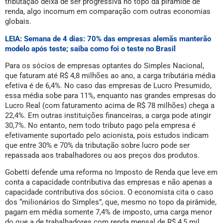
tributação deixa de ser progressiva no topo da pirâmide de
renda, algo incomum em comparação com outras economias
globais.
LEIA: Semana de 4 dias: 70% das empresas alemãs manterão
modelo após teste; saiba como foi o teste no Brasil
Para os sócios de empresas optantes do Simples Nacional,
que faturam até R$ 4,8 milhões ao ano, a carga tributária média
efetiva é de 6,4%. No caso das empresas de Lucro Presumido,
essa média sobe para 11%, enquanto nas grandes empresas do
Lucro Real (com faturamento acima de R$ 78 milhões) chega a
22,4%. Em outras instituições financeiras, a carga pode atingir
30,7%. No entanto, nem todo tributo pago pela empresa é
efetivamente suportado pelo acionista, pois estudos indicam
que entre 30% e 70% da tributação sobre lucro pode ser
repassada aos trabalhadores ou aos preços dos produtos.
Gobetti defende uma reforma no Imposto de Renda que leve em
conta a capacidade contributiva das empresas e não apenas a
capacidade contributiva dos sócios. O economista cita o caso
dos “milionários do Simples”, que, mesmo no topo da pirâmide,
pagam em média somente 7,4% de imposto, uma carga menor
do que a de trabalhadores com renda mensal de R$ 4,5 mil.