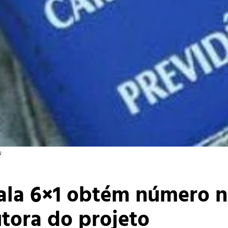
s
ala 6×1 obtém número n
utora do projeto