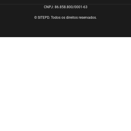
CNPJ: 86.858.800/0001-63
© SITEPD. Todos os direitos reservados.