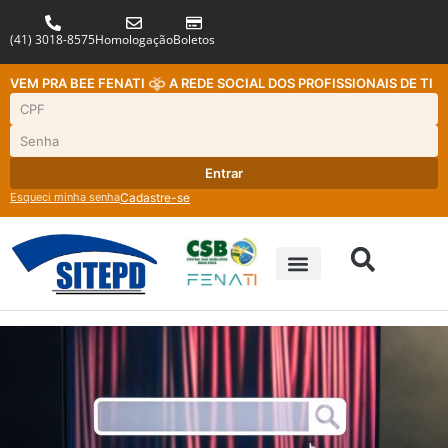
(41) 3018-8575
Homologação
Boletos
VEM PRA BEE FENATI
A REDE SOCIAL DOS PROFISSIONAIS DE TI
Entrar
Esqueci minha senha
Cadastre-se