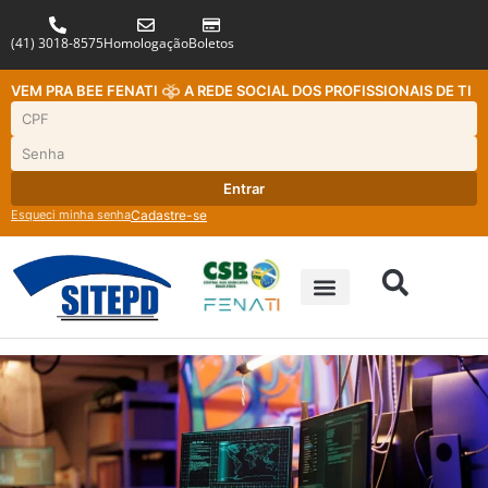
(41) 3018-8575
Homologação
Boletos
VEM PRA BEE FENATI
A REDE SOCIAL DOS PROFISSIONAIS DE TI
Entrar
Esqueci minha senha
Cadastre-se