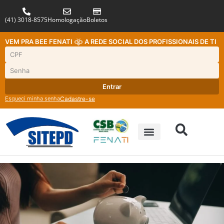
(41) 3018-8575
Homologação
Boletos
VEM PRA BEE FENATI
A REDE SOCIAL DOS PROFISSIONAIS DE TI
Entrar
Esqueci minha senha
Cadastre-se