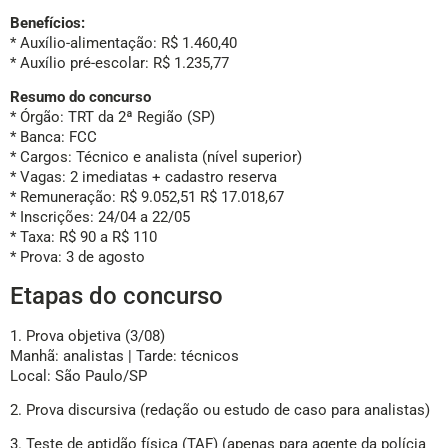
Benefícios:
* Auxílio-alimentação: R$ 1.460,40
* Auxílio pré-escolar: R$ 1.235,77
Resumo do concurso
* Órgão: TRT da 2ª Região (SP)
* Banca: FCC
* Cargos: Técnico e analista (nível superior)
* Vagas: 2 imediatas + cadastro reserva
* Remuneração: R$ 9.052,51 R$ 17.018,67
* Inscrições: 24/04 a 22/05
* Taxa: R$ 90 a R$ 110
* Prova: 3 de agosto
Etapas do concurso
1. Prova objetiva (3/08)
Manhã: analistas | Tarde: técnicos
Local: São Paulo/SP
2. Prova discursiva (redação ou estudo de caso para analistas)
3. Teste de aptidão física (TAF) (apenas para agente da polícia