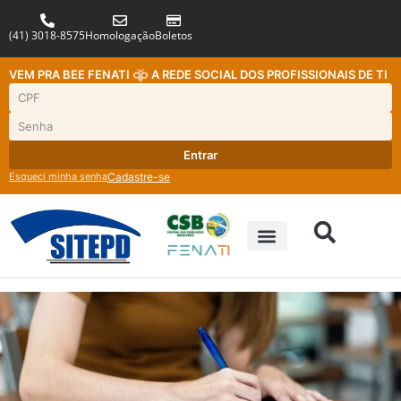
(41) 3018-8575
Homologação
Boletos
VEM PRA BEE FENATI
A REDE SOCIAL DOS PROFISSIONAIS DE TI
Entrar
Esqueci minha senha
Cadastre-se