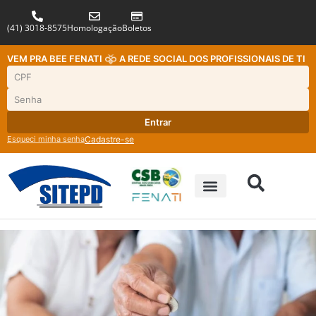
(41) 3018-8575
Homologação
Boletos
VEM PRA BEE FENATI
A REDE SOCIAL DOS PROFISSIONAIS DE TI
Entrar
Esqueci minha senha
Cadastre-se