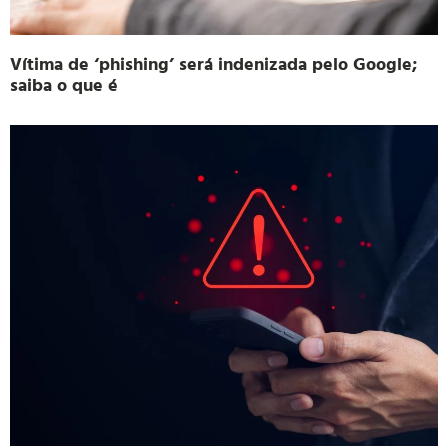
Vítima de ‘phishing’ será indenizada pelo Google;
saiba o que é