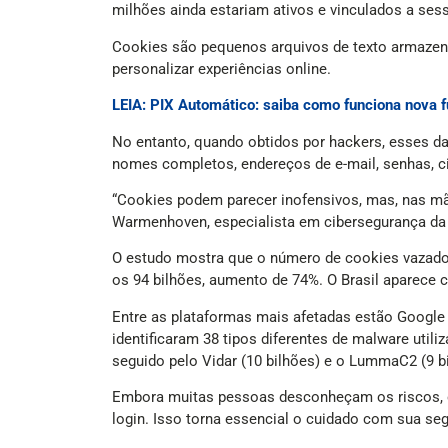
milhões ainda estariam ativos e vinculados a sess
Cookies são pequenos arquivos de texto armazena
personalizar experiências online.
LEIA: PIX Automático: saiba como funciona nova f
No entanto, quando obtidos por hackers, esses d
nomes completos, endereços de e-mail, senhas, ci
“Cookies podem parecer inofensivos, mas, nas mão
Warmenhoven, especialista em cibersegurança d
O estudo mostra que o número de cookies vazados
os 94 bilhões, aumento de 74%. O Brasil aparece c
Entre as plataformas mais afetadas estão Google (4
identificaram 38 tipos diferentes de malware util
seguido pelo Vidar (10 bilhões) e o LummaC2 (9 bi
Embora muitas pessoas desconheçam os riscos, o
login. Isso torna essencial o cuidado com sua se