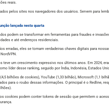
ões reais.
dos pelos sites nos navegadores dos usuários. Servem para lembr
unção lançada nesta quarta
ados podem se transformar em ferramentas para fraudes e invasõe
dades e até endereços residenciais.
s erradas, eles se tornam verdadeiras chaves digitais para nossas
a NordVPN.
 teve um crescimento expressivo nos últimos anos. Em 2024, eram 
omo líder desse ranking, seguido por Índia, Indonésia, Estados Uni
,5 bilhões de cookies), YouTube (1,33 bilhão), Microsoft (1,1 bilhã
izados para o roubo dessas informações. O principal é o Redline, r
lhões).
s cookies podem conter tokens de sessão que permitem o acesso 
gurança.