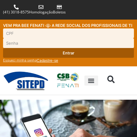
(41) 3018-8575
Homologação
Boletos
VEM PRA BEE FENATI
A REDE SOCIAL DOS PROFISSIONAIS DE TI
Entrar
Esqueci minha senha
Cadastre-se