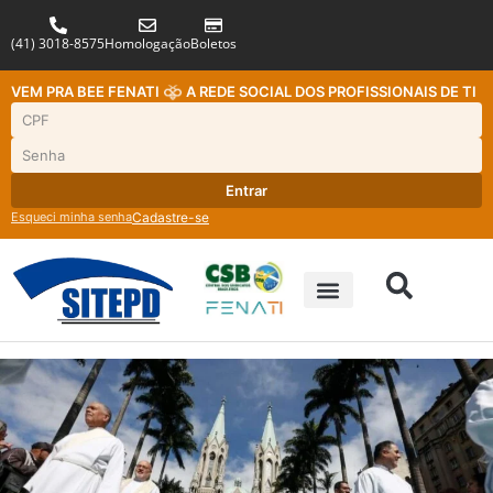
(41) 3018-8575
Homologação
Boletos
VEM PRA BEE FENATI
A REDE SOCIAL DOS PROFISSIONAIS DE TI
Entrar
Esqueci minha senha
Cadastre-se