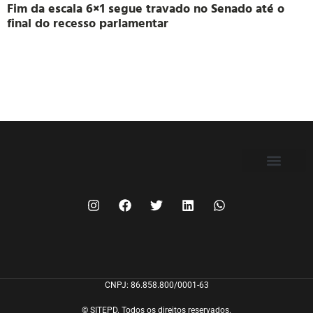
Fim da escala 6×1 segue travado no Senado até o
final do recesso parlamentar
FILIE-SE
CNPJ: 86.858.800/0001-63
© SITEPD. Todos os direitos reservados.