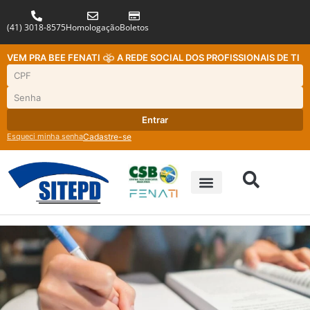
(41) 3018-8575
Homologação
Boletos
VEM PRA BEE FENATI
A REDE SOCIAL DOS PROFISSIONAIS DE TI
Entrar
Esqueci minha senha
Cadastre-se