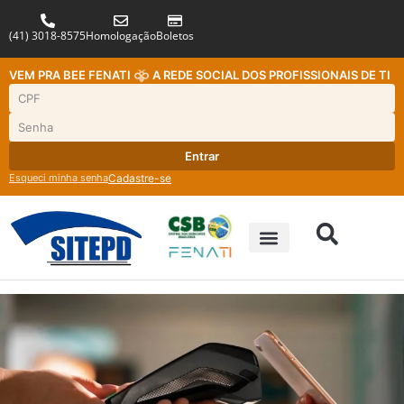
(41) 3018-8575
Homologação
Boletos
VEM PRA BEE FENATI
A REDE SOCIAL DOS PROFISSIONAIS DE TI
Entrar
Esqueci minha senha
Cadastre-se