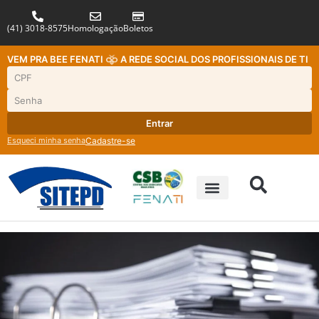
(41) 3018-8575
Homologação
Boletos
VEM PRA BEE FENATI
A REDE SOCIAL DOS PROFISSIONAIS DE TI
Entrar
Esqueci minha senha
Cadastre-se