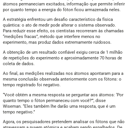
átomos permaneciam excitados, informação que permite inferir
por quanto tempo a energia do fóton ficou armazenada neles.
A estratégia enfrentou um desafio característico da física
quântica: o ato de medir pode alterar o sistema observado.
Para reduzir esse efeito, os cientistas recorreram às chamadas
“medições fracas”, método que interfere menos no
experimento, mas produz dados extremamente ruidosos.
A obtenção de um resultado confiável exigiu cerca de 1 milhão
de repetições do experimento e aproximadamente 70 horas de
coleta de dados.
Ao final, as medições realizadas nos átomos apontaram para a
mesma conclusão observada anteriormente com os fótons: o
tempo registrado foi negativo.
“Você obtém a mesma resposta se perguntar aos átomos: ‘Por
quanto tempo o fóton permaneceu com você?’”, disse
Wiseman. “Eles também lhe darão uma resposta, que é um
tempo negativo.”
Agora, os pesquisadores pretendem analisar os fótons que não
atravessam a nuvem atômica e acabam sendo espalhados. De