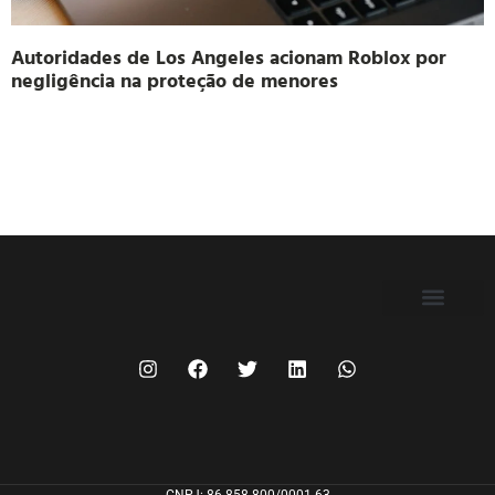
Autoridades de Los Angeles acionam Roblox por
negligência na proteção de menores
FILIE-SE
CNPJ: 86.858.800/0001-63