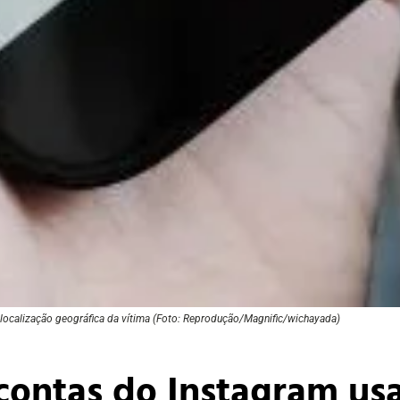
a localização geográfica da vítima (Foto: Reprodução/Magnific/wichayada)
contas do Instagram us