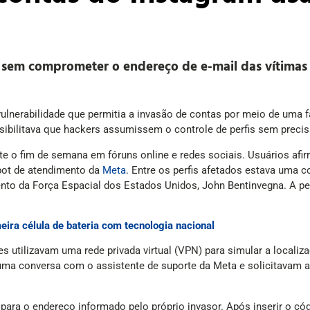
 sem comprometer o endereço de e-mail das vítimas
ulnerabilidade que permitia a invasão de contas por meio de uma 
ssibilitava que hackers assumissem o controle de perfis sem precis
te o fim de semana em fóruns online e redes sociais. Usuários a
bot de atendimento da
Meta
. Entre os perfis afetados estava uma 
rgento da Força Espacial dos Estados Unidos, John Bentinvegna. 
ira célula de bateria com tecnologia nacional
s utilizavam uma rede privada virtual (VPN) para simular a localiz
uma conversa com o assistente de suporte da Meta e solicitavam a
 para o endereço informado pelo próprio invasor. Após inserir o có