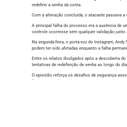
redefinir a senha da conta.
Com a alteração concluída, o atacante passava a co
A principal falha do processo era a ausência de 
controle ocorresse sem qualquer validação junto ao
Na segunda-feira, o porta-voz do Instagram, Andy 
podem ter sido afetadas enquanto a falha permane
Entre os relatos divulgados após a descoberta do
tentativas de redefinição de senha ao longo do dia
O episódio reforça os desafios de segurança asso
ferramentas têm acesso a processos sensíveis re
Junte cashback e transfira para sua conta com a 
A Bee Fenati – a rede social dos profissionais de
plataforma conta com a Benefícios Rede Bee, que
valor da sua compra que poderá ser transferido di
Baixe o aplicativo nas lojas
App Store
e
Google St