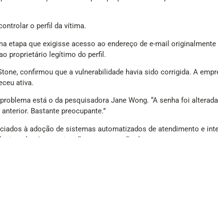
ntrolar o perfil da vítima.
uma etapa que exigisse acesso ao endereço de e-mail originalmente 
 proprietário legítimo do perfil.
Stone, confirmou que a vulnerabilidade havia sido corrigida. A emp
ceu ativa.
 problema está o da pesquisadora Jane Wong. “A senha foi alterad
 anterior. Bastante preocupante.”
ciados à adoção de sistemas automatizados de atendimento e intel
lacionados à autenticação e recuperação de contas.
Benefícios Rede Bee!
 TI de todo o Brasil – segue em expansão para garantir aos seus us
 reúne descontos em dezenas de grandes marcas, com muitas delas
reto para sua conta!
ore
e aproveite agora! A Bee Fenati reúne em um único ambiente 