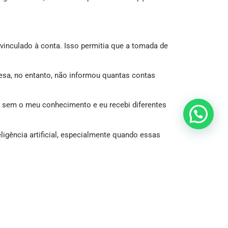
vinculado à conta. Isso permitia que a tomada de
resa, no entanto, não informou quantas contas
a sem o meu conhecimento e eu recebi diferentes
igência artificial, especialmente quando essas
uários cada vez mais benefícios. Agora a
 oferecendo cashback, ou seja, o retorno de um
ofertas em áreas como educação, compras,