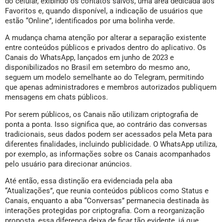
do celular, exibindo os contatos salvos, uma área dedicada aos
Favoritos e, quando disponível, a indicação de usuários que
estão “Online”, identificados por uma bolinha verde.
A mudança chama atenção por alterar a separação existente
entre conteúdos públicos e privados dentro do aplicativo. Os
Canais do WhatsApp, lançados em junho de 2023 e
disponibilizados no Brasil em setembro do mesmo ano,
seguem um modelo semelhante ao do Telegram, permitindo
que apenas administradores e membros autorizados publiquem
mensagens em chats públicos.
Por serem públicos, os Canais não utilizam criptografia de
ponta a ponta. Isso significa que, ao contrário das conversas
tradicionais, seus dados podem ser acessados pela Meta para
diferentes finalidades, incluindo publicidade. O WhatsApp utiliza,
por exemplo, as informações sobre os Canais acompanhados
pelo usuário para direcionar anúncios.
Até então, essa distinção era evidenciada pela aba
“Atualizações”, que reunia conteúdos públicos como Status e
Canais, enquanto a aba “Conversas” permanecia destinada às
interações protegidas por criptografia. Com a reorganização
proposta, essa diferença deixa de ficar tão evidente, já que