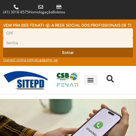
(41) 3018-8575
Homologação
Boletos
VEM PRA BEE FENATI
A REDE SOCIAL DOS PROFISSIONAIS DE TI
Entrar
Esqueci minha senha
Cadastre-se